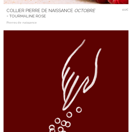
COLLIER PIERRE DE NAISSANCE
OCTOBRE
102€
-
TOURMALINE ROSE
Pierres de naissance