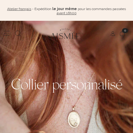
Atelier français
- Expédition
le jour même
pour les commandes passées
avant 16h00
0
Collier personnalisé