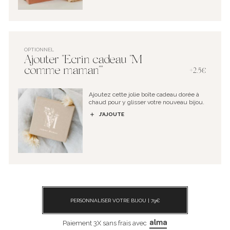
OPTIONNEL
Ajouter "Ecrin cadeau "M
comme maman""
+2.5€
Ajoutez cette jolie boîte cadeau dorée à
chaud pour y glisser votre nouveau bijou.
J’AJOUTE
PERSONNALISER VOTRE BIJOU |
79
€
Paiement 3X sans frais avec