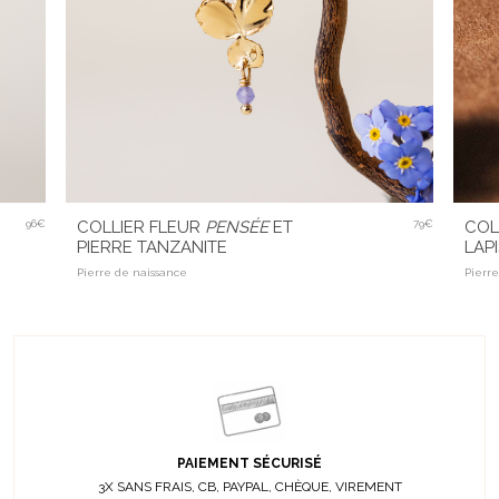
96€
COLLIER FLEUR
PENSÉE
ET
79€
COL
PIERRE TANZANITE
LAPI
Pierre de naissance
Pierre
PAIEMENT SÉCURISÉ
3X SANS FRAIS, CB, PAYPAL, CHÈQUE, VIREMENT