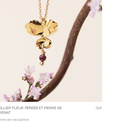
OLLIER FLEUR
PENSÉE
ET PIERRE DE
79€
RENAT
erre de naissance