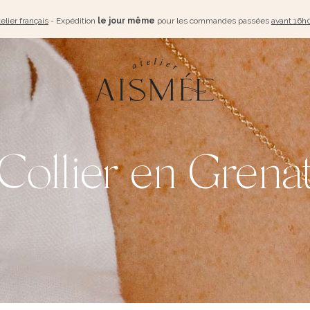
elier français
- Expédition
le jour même
pour les commandes passées
avant 16h
Collier en Grena