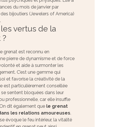
rtus psychiques et physiques. Elle a
ances du mois de janvier par
 des bijoutiers (Jewelers of America)
.
les vertus de la
 ?
e grenat est reconnu en
ne pierre de dynamisme et de force
a volonté et aide à surmonter les
ement. C’est une gemme qui
i et favorise la créativité de la
e est particulièrement conseillée
 se sentent bloquées dans leur
u professionnelle, car elle insuffle
. On dit également que
le grenat
 dans les relations amoureuses
.
 évoque le feu intérieur, la vitalité
endentif en grenat peut ainsi