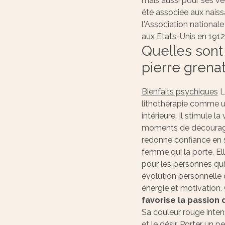
mais aussi pour ses ve
été associée aux naiss
l'Association nationale
aux États-Unis en 1912
Quelles sont 
pierre grenat
Bienfaits psychiques
L
lithothérapie comme u
intérieure. Il stimule l
moments de décourag
redonne confiance en so
femme qui la porte. Ell
pour les personnes qui
évolution personnelle o
énergie et motivation
favorise la passion
Sa couleur rouge intense
et le désir. Porter un p