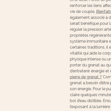
renforcer les liens affe
vie de couple.
Bienfait
également associé à de
serait bénéfique pour l
réguler la pression arté
propriétés régénérant
système immunitaire et
certaines traditions, i
vitalité qui aide le cor
physique intense ou un
porter du grenat au qu
d’entretenir énergie e
pierre de grenat ?
Comme
grenat a besoin d’être 
son énergie. Pour le puri
claire quelques minute
bol d’eau distillée. Ens
l’exposant à la lumière 