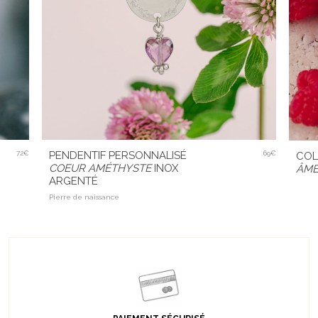
72€
PENDENTIF PERSONNALISÉ
69€
COL
COEUR AMÉTHYSTE
INOX
ÂM
ARGENTÉ
Pierre de naissance