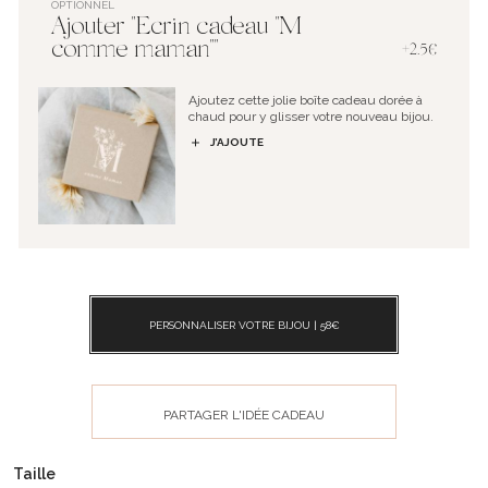
OPTIONNEL
Ajouter "Ecrin cadeau "M
comme maman""
+2.5€
Ajoutez cette jolie boîte cadeau dorée à
chaud pour y glisser votre nouveau bijou.
J’AJOUTE
PERSONNALISER VOTRE BIJOU |
58
€
PARTAGER L'IDÉE CADEAU
Taille