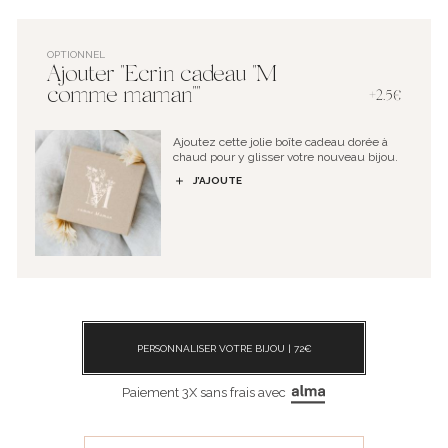
OPTIONNEL
Ajouter "Ecrin cadeau "M
comme maman""
+2.5€
Ajoutez cette jolie boîte cadeau dorée à
chaud pour y glisser votre nouveau bijou.
J’AJOUTE
PERSONNALISER VOTRE BIJOU |
72
€
Paiement 3X sans frais avec