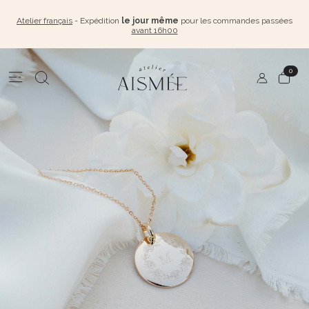
Atelier français
- Expédition
le jour même
pour les commandes passées
avant 16h00
0