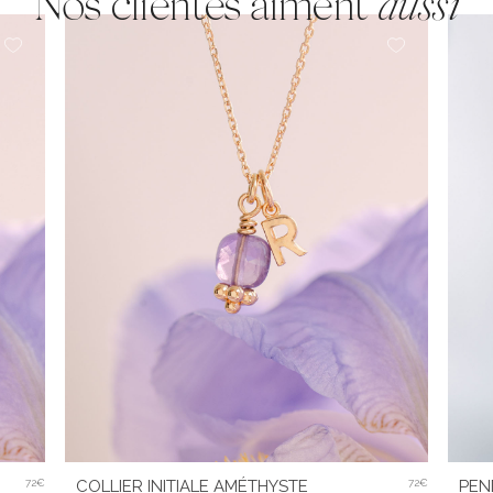
Nos clientes aiment
aussi
72€
COLLIER INITIALE AMÉTHYSTE
72€
PEN