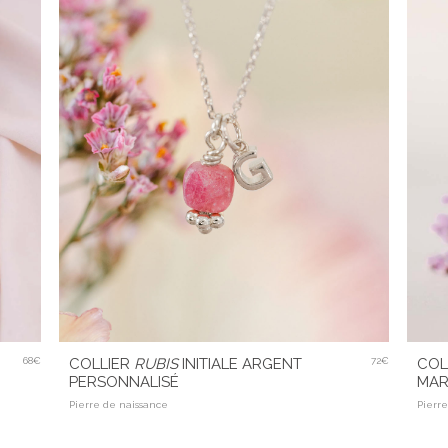
68€
COLLIER
RUBIS
INITIALE ARGENT
72€
COL
PERSONNALISÉ
MAR
Pierre de naissance
Pierr