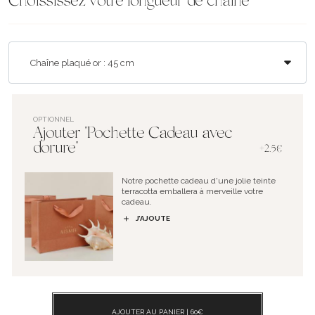
Choississez votre longueur de chaîne
OPTIONNEL
Ajouter "Pochette Cadeau avec
dorure"
+2.5€
Notre pochette cadeau d'une jolie teinte
terracotta emballera à merveille votre
cadeau.
J’AJOUTE
AJOUTER AU PANIER |
60
€