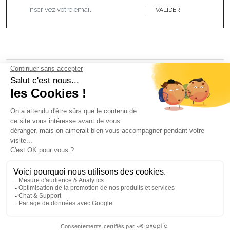
VALIDER
NOS BIJOUX
CONTACTEZ-NOUS
Atelier Aismée est aussi disponible dans d’autres pays :
Fr
It
Es
Uk