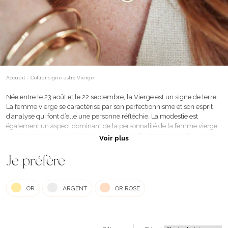
Accueil
-
Collier signe astro Vierge
Née entre le
23 août et le 22 septembre
, la Vierge est un signe de terre.
La femme vierge se caractérise par son perfectionnisme et son esprit
d’analyse qui font d’elle une personne réfléchie. La modestie est
également un aspect dominant de la personnalité de la femme vierge,
qui favorisera toujours l’ombre à la lumière. Ces femmes sont ici mises
Voir plus
à l’honneur à travers des
colliers signes astro Vierge
,
personnalisables. La délicatesse de nos bijoux personnalisés saura
Je préfère
atteindre les cœurs tendres et pures de ces femmes discrètes. Ces
médailles, représentant la constellation du signe associé, peuvent être
une attention unique à offrir à la femme Vierge qui vous est chère.
OR
ARGENT
OR ROSE