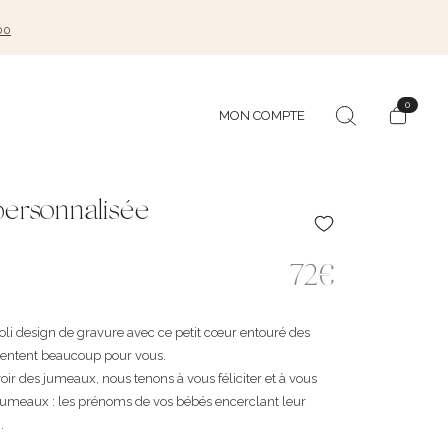
00
0
MON COMPTE
personnalisée
72€
oli design de gravure avec ce petit cœur entouré des
entent beaucoup pour vous.
oir des jumeaux, nous tenons à vous féliciter et à vous
 jumeaux : les prénoms de vos bébés encerclant leur
.