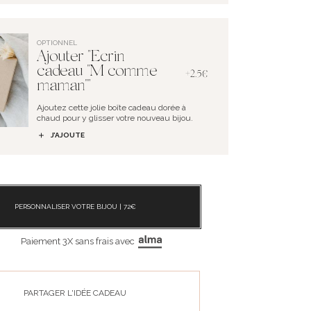
OPTIONNEL
Ajouter "Ecrin
cadeau "M comme
+2.5€
maman""
Ajoutez cette jolie boîte cadeau dorée à
chaud pour y glisser votre nouveau bijou.
J’AJOUTE
PERSONNALISER VOTRE BIJOU |
72
€
Paiement 3X sans frais avec
PARTAGER L'IDÉE CADEAU