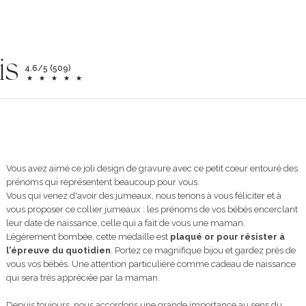
is
4.6/5 (509)
Vous avez aimé ce joli design de gravure avec ce petit cœur entouré des
prénoms qui représentent beaucoup pour vous.
Vous qui venez d'avoir des jumeaux, nous tenons à vous féliciter et à
vous proposer ce collier jumeaux : les prénoms de vos bébés encerclant
leur date de naissance, celle qui a fait de vous une maman.
Légèrement bombée, cette médaille est
plaqué or pour résister à
l'épreuve du quotidien
. Portez ce magnifique bijou et gardez près de
vous vos bébés. Une attention particulière comme cadeau de naissance
qui sera très appréciée par la maman.
Depuis toujours, nous accordons une grande importance au sens du