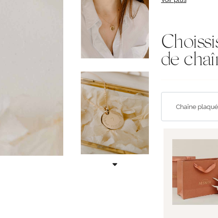
Choissi
de chaî