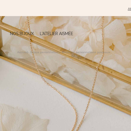
At
NOS BIJOUX
L'ATELIER AISMÉE
Accueil
-
Bijoux personnalisés
-
Médaille personnalisée jumeaux