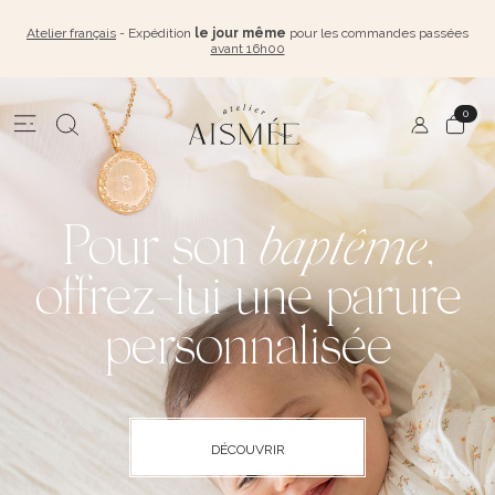
Atelier français
- Expédition
le jour même
pour les commandes passées
avant 16h00
0
Pour son
baptême
,
offrez-lui une parure
personnalisée
DÉCOUVRIR