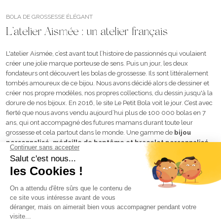
BOLA DE GROSSESSE ÉLÉGANT
L’atelier Aismée : un atelier français
L'atelier Aismée, c’est avant tout l’histoire de passionnés qui voulaient
créer une jolie marque porteuse de sens. Puis un jour, les deux
fondateurs ont découvert les bolas de grossesse. Ils sont littéralement
tombés amoureux de ce bijou. Nous avons décidé alors de dessiner et
créer nos propre modèles, nos propres collections, du dessin jusqu'à la
dorure de nos bijoux
. En 2016, le site Le Petit Bola voit le jour. C’est avec
fierté que nous avons vendu aujourd’hui plus de 100 000 bolas en 7
ans, qui ont accompagné des futures mamans durant toute leur
grossesse et cela partout dans le monde. Une gamme de
bijou
personnalisé,
médaille de baptême
et bracelet personnalisé
voit également le jour afin
d'accompagner notre communauté dans
leur parentalité
.
Début 2021, nous décidons de changer de nom pour nous appeler
atelier Aismée.
Découvrez toutes
nos actualités