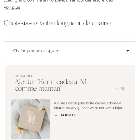
cœur grand comme le monde et un amour démesuré. Ces ...
Voir plus
Choississez votre longueur de chaîne
OPTIONNEL
Ajouter "Ecrin cadeau "M
comme maman""
+2.5€
Ajoutez cette jolie boîte cadeau dorée à
chaud pour y glisser votre nouveau bijou.
J’AJOUTE