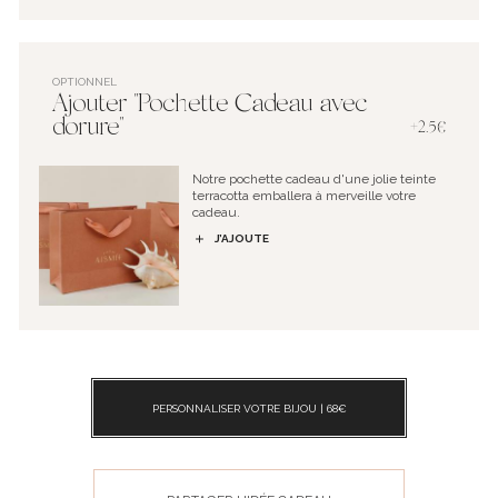
OPTIONNEL
Ajouter "Pochette Cadeau avec
dorure"
+2.5€
Notre pochette cadeau d'une jolie teinte
terracotta emballera à merveille votre
cadeau.
J’AJOUTE
PERSONNALISER VOTRE BIJOU |
68
€