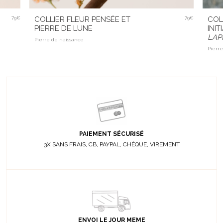
79€
COLLIER FLEUR PENSÉE ET
79€
COL
PIERRE DE LUNE
INI
LAP
Pierre de naissance
Pierr
PAIEMENT SÉCURISÉ
3X SANS FRAIS, CB, PAYPAL, CHÈQUE, VIREMENT
ENVOI LE JOUR MEME