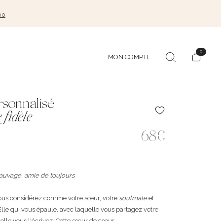
00
0
MON COMPTE
rsonnalisé
 fidèle
68€
sauvage, amie de toujours
ous considérez comme votre sœur, votre
soulmate
et
Elle qui vous épaule, avec laquelle vous partagez votre
uelle vous l'écrivez. Cette sœur de cœur ...