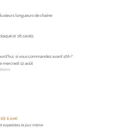
lusieurs longueurs de chaîne
plaqué or 18 carats
ourd'hui, si vous commandez avant 16h !*
le mercredi 12 août
litaine
 DE 6,00€
t expédiées le jour même