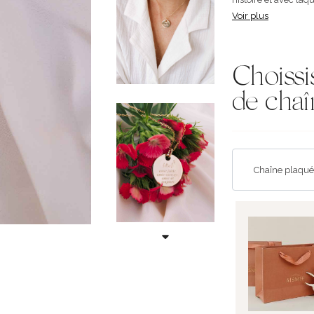
Voir plus
Choissi
de chaî