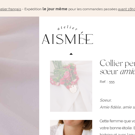
elier français
- Expédition
le jour même
pour les commandes passées
avant 16h
Collier pe
sœur
amie
Ref. : 555
Soeur,
Amie fidèle, amie 
Cette femme que v
votre bonne étoile. 
histoire et avec laq