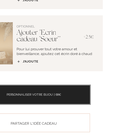
J’AJOUTE
OPTIONNEL
Ajouter "Ecrin
+2.5€
cadeau "Soeur""
Pour lui prouver tout votre amour et
bienveillance, ajoutez cet écrin doré à chaud
J’AJOUTE
PERSONNALISER VOTRE BIJOU |
68
€
PARTAGER L'IDÉE CADEAU