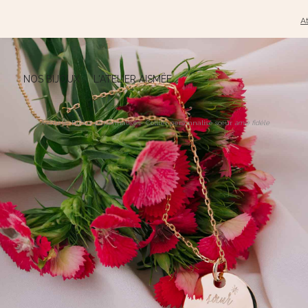
At
NOS BIJOUX
L'ATELIER AISMÉE
Accueil
-
Bijoux personnalisés
-
Collier personnalisé sœur
amie fidèle