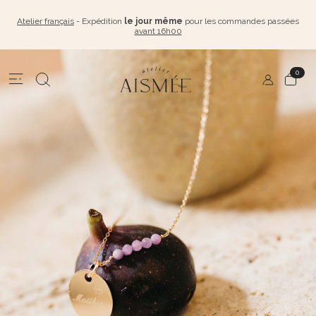
Atelier français
- Expédition
le jour même
pour les commandes passées
avant 16h00
0