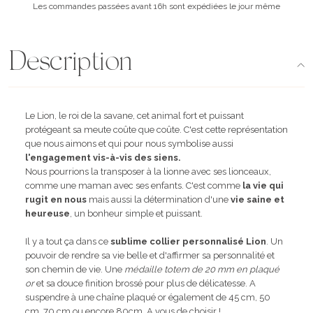
Les commandes passées avant 16h sont expédiées le jour même
Description
Le Lion, le roi de la savane, cet animal fort et puissant
protégeant sa meute coûte que coûte. C'est cette représentation
que nous aimons et qui pour nous symbolise aussi
l'engagement vis-à-vis des siens.
Nous pourrions la transposer à la lionne avec ses lionceaux,
comme une maman avec ses enfants. C'est comme
la vie qui
rugit en nous
mais aussi la détermination d'une
vie saine et
heureuse
, un bonheur simple et puissant.
Il y a tout ça dans ce
sublime collier personnalisé Lion
. Un
pouvoir de rendre sa vie belle et d'affirmer sa personnalité et
son chemin de vie. Une
médaille totem de 20 mm en plaqué
or
et sa douce finition brossé pour plus de délicatesse. A
suspendre à une chaîne plaqué or également de 45 cm, 50
cm, 70 cm ou encore 80cm. A vous de choisir !