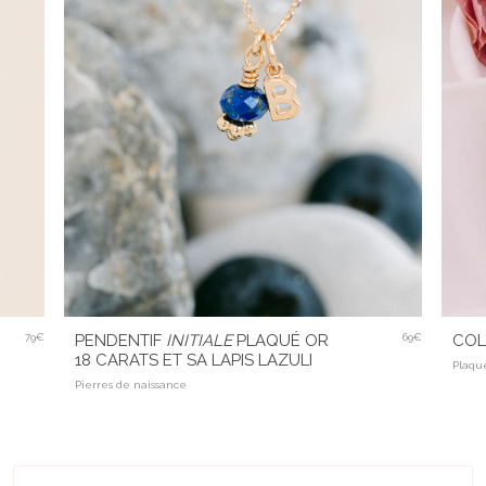
79€
PENDENTIF
INITIALE
PLAQUÉ OR
69€
COL
18 CARATS ET SA LAPIS LAZULI
Plaqu
Pierres de naissance