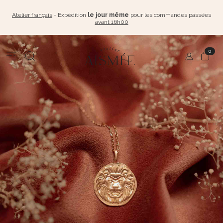
Atelier français
- Expédition
le jour même
pour les commandes passées
avant 16h00
0