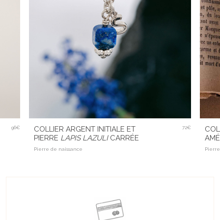
96€
COLLIER ARGENT INITIALE ET
72€
COL
PIERRE
LAPIS LAZULI
CARRÉE
AMÉ
Pierre de naissance
Pierre