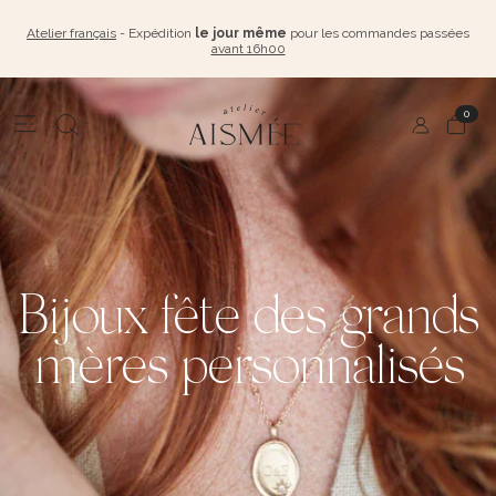
Atelier français
- Expédition
le jour même
pour les commandes passées
avant 16h00
0
Bijoux fête des grands
mères personnalisés