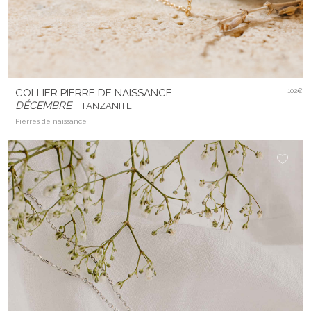
COLLIER PIERRE DE NAISSANCE
102€
DÉCEMBRE
-
TANZANITE
Pierres de naissance