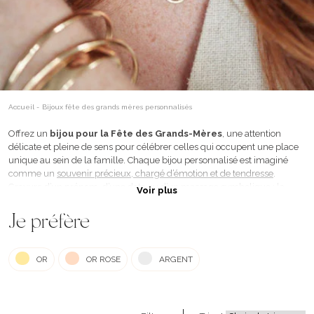
Accueil
-
Bijoux fête des grands mères personnalisés
Offrez un
bijou pour la Fête des Grands-Mères
, une attention
délicate et pleine de sens pour célébrer celles qui occupent une place
unique au sein de la famille. Chaque
bijou personnalisé
est imaginé
comme un
souvenir précieux, chargé d’émotion et de tendresse
.
Gravure d’un prénom, d’une date ou d’un message symbolique : la
Voir plus
personnalisation transforme chaque création en un bijou unique et
intemporel. Colliers, médailles et bijoux fins s’adaptent à tous les styles
Je préfère
et accompagnent les grands-mères au quotidien, près du cœur. Un
cadeau sincère pour dire je t’aime
, merci ou simplement faire
plaisir
OR
OR ROSE
ARGENT