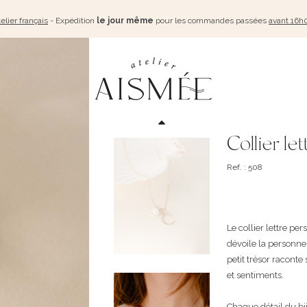
elier français
- Expédition
le jour même
pour les commandes passées
avant 16h
Collier let
Ref. : 508
Le collier lettre pers
dévoile la personne 
petit trésor racont
et sentiments.
Chaque détail du bijo