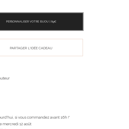
PERSONNALISER VOTRE BIJOU |
69
€
PARTAGER L'IDÉE CADEAU
auteur
ourd'hui, si vous commandez avant 16h !*
le mercredi 12 août