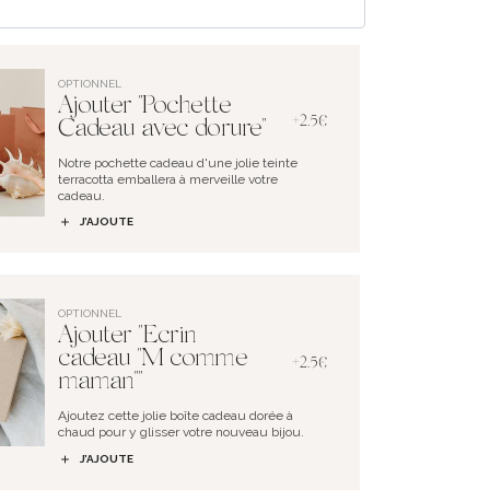
OPTIONNEL
Ajouter "Pochette
+2.5€
Cadeau avec dorure"
Notre pochette cadeau d'une jolie teinte
terracotta emballera à merveille votre
cadeau.
J’AJOUTE
OPTIONNEL
Ajouter "Ecrin
cadeau "M comme
+2.5€
maman""
Ajoutez cette jolie boîte cadeau dorée à
chaud pour y glisser votre nouveau bijou.
J’AJOUTE