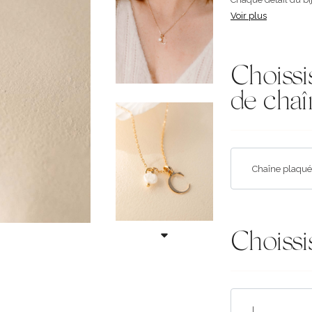
Voir plus
Choissi
de chaî
Choissis