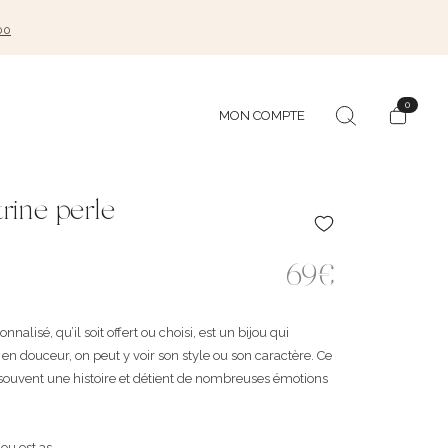
00
0
MON COMPTE
trine perle
69€
onnalisé, qu’il soit offert ou choisi, est un bijou qui
en douceur, on peut y voir son style ou son caractère. Ce
e souvent une histoire et détient de nombreuses émotions
u est as ...