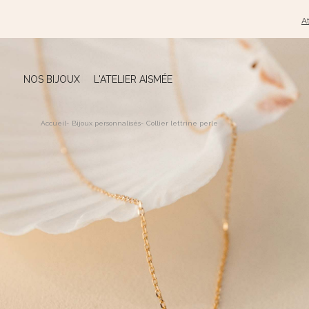
At
NOS BIJOUX
L'ATELIER AISMÉE
Accueil
-
Bijoux personnalisés
-
Collier lettrine perle