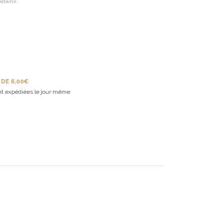
litaine
 DE 6,00€
t expédiées le jour même