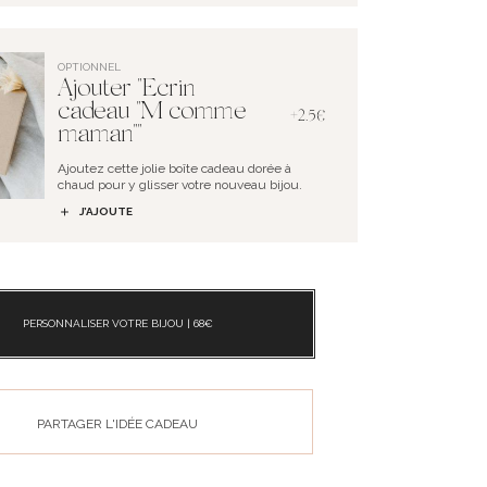
OPTIONNEL
Ajouter "Ecrin
cadeau "M comme
+2.5€
maman""
Ajoutez cette jolie boîte cadeau dorée à
chaud pour y glisser votre nouveau bijou.
J’AJOUTE
PERSONNALISER VOTRE BIJOU |
68
€
PARTAGER L'IDÉE CADEAU