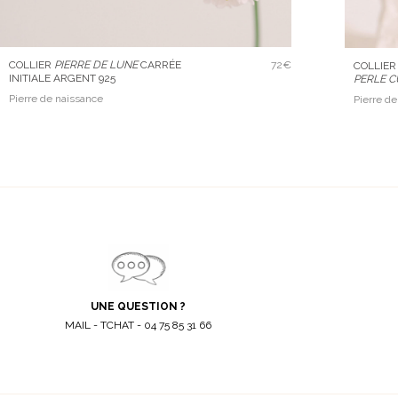
COLLIER
PIERRE DE LUNE
CARRÉE
72€
COLLIER
INITIALE ARGENT 925
PERLE 
Pierre de naissance
Pierre d
UNE QUESTION ?
MAIL - TCHAT - 04 75 85 31 66