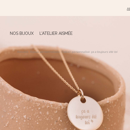
At
NOS BIJOUX
L'ATELIER AISMÉE
Accueil
-
Bijoux personnalisés
-
Collier personnalisé
ça a toujours été toi