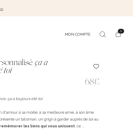
00
0
MON COMPTE
rsonnalisé
ça a
é toi
68€
, ça a toujours été toi
on d'amour à sa moitié, à sa meilleure amie, à son âme
représente un talisman, un grigri à garder auprès de soi au
remémorer les liens qui vous unissent
, ce ...