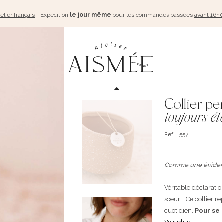
elier français
- Expédition
le jour même
pour les commandes passées
avant 16h
Collier pe
toujours ét
Ref. : 557
Comme une évidence
Véritable déclarati
soeur... Ce collier 
quotidien.
Pour se 
Voir plus