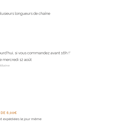
lusieurs longueurs de chaîne
ourd'hui, si vous commandez avant 16h !*
le mercredi 12 août
litaine
 DE 6,00€
t expédiées le jour même