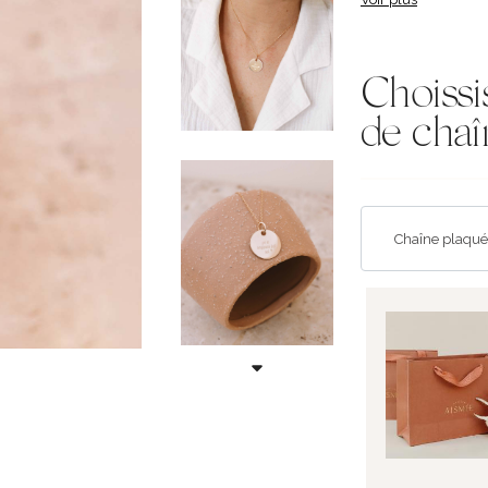
Choissi
de chaî