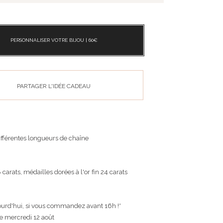
PERSONNALISER VOTRE BIJOU |
60
€
PARTAGER L'IDÉE CADEAU
fférentes longueurs de chaîne
carats, médailles dorées à l'or fin 24 carats
ourd'hui, si vous commandez avant 16h !*
le mercredi 12 août