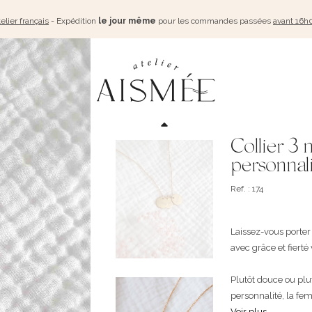
elier français
- Expédition
le jour même
pour les commandes passées
avant 16h
Collier 3 
personnal
Ref. : 174
Laissez-vous porter 
avec grâce et fiert
Plutôt douce ou plut
personnalité, la fem
Voir plus