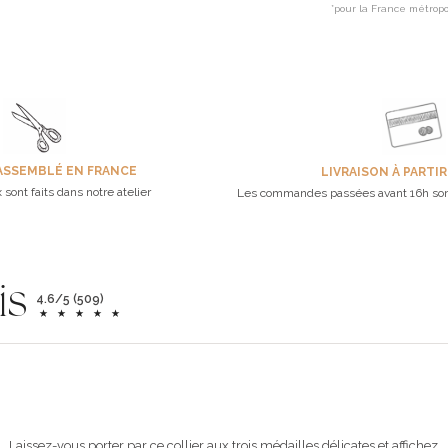
*pour la France métropo
ASSEMBLÉ EN FRANCE
LIVRAISON À PARTIR
 sont faits dans notre atelier
Les commandes passées avant 16h son
is
4.6/5 (509)
Laissez-vous porter par ce collier aux trois médailles délicates et affichez