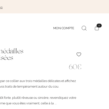
00
0
MON COMPTE
médailles
isées
60€
par ce collier aux trois médailles délicates et affichez
é vos traits de tempérament autour du cou.
ôt forte, plutôt rêveuse ou sincère, revendiquez votre
me que vous êtes vraiment, celle à la ...