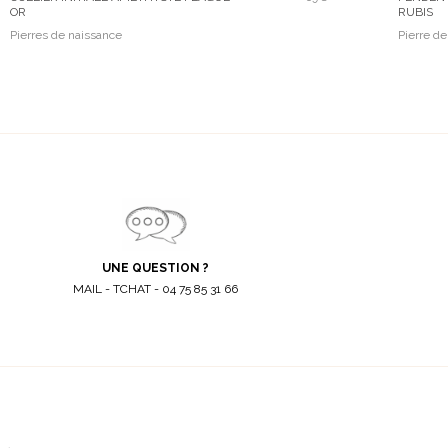
OR
RUBIS
Pierres de naissance
Pierre d
UNE QUESTION ?
MAIL - TCHAT - 04 75 85 31 66