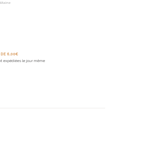
litaine
 DE 6,00€
t expédiées le jour même