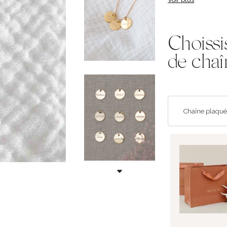
Choissi
de chaî