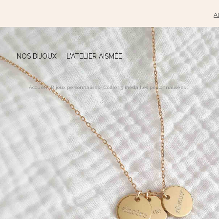
At
NOS BIJOUX
L'ATELIER AISMÉE
Accueil
-
Bijoux personnalisés
-
Collier 3 médailles personnalisées