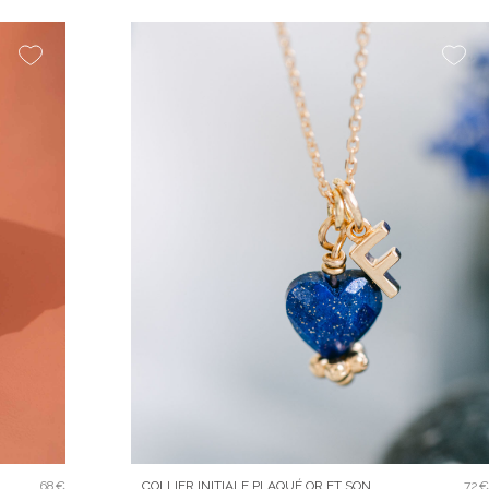
68€
COLLIER INITIALE PLAQUÉ OR ET SON
72€