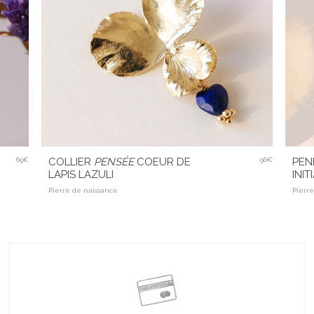
69€
COLLIER
PENSÉE
COEUR DE
96€
PEN
LAPIS LAZULI
INI
Pierre de naissance
Pierr