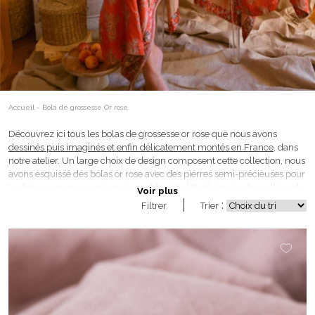
Accueil
-
Bola de grossesse Or rose
Découvrez ici tous les bolas de grossesse or rose que nous avons
dessinés puis imaginés et enfin délicatement montés en France
, dans
notre atelier. Un large choix de design composent cette collection, nous
avons esquissé des bolas or rose avec des pierres semi-précieuses pour
les futures mamans qui sont sensibles à la lithothérapie, des colliers de
Voir plus
grossesse personnalisés grâce à leurs médailles, ou encore des bijoux
:
Filtrer
Trier
de maternité modernes et uniques grâce à leur petite étoile en nacre ou
encore leurs jolies perles. Tous les bolas doré à l’or rose sont préparés
avec un grand soin par nos bijoutières. Elles sont là pour répondre à la
demande de toutes les femmes enceintes sur leur bola de grossesse or
rose et satisfaire leurs envies.