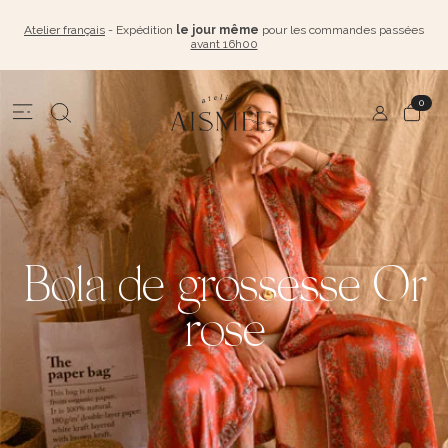
Atelier français
- Expédition
le jour même
pour les commandes passées
avant 16h00
0
Bola de grossesse Or
rose