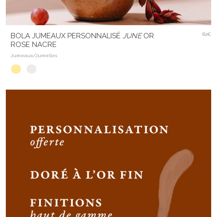
BOLA JUMEAUX PERSONNALISÉ
JUNE
OR
82€
ROSE NACRE
Jumeaux/Jumelles