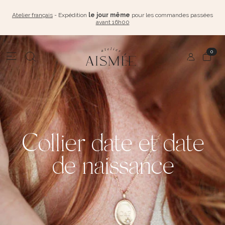
Atelier français
- Expédition
le jour même
pour les commandes passées
avant 16h00
0
Collier date et date
de naissance