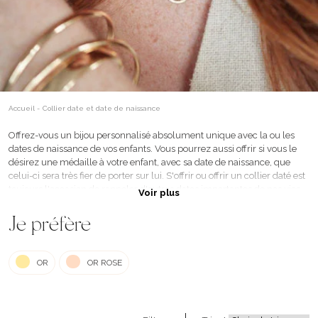
Accueil
-
Collier date et date de naissance
Offrez-vous un bijou personnalisé absolument unique avec la ou les
dates de naissance de vos enfants. Vous pourrez aussi offrir si vous le
désirez une médaille à votre enfant, avec sa date de naissance, que
celui-ci sera très fier de porter sur lui. S'offrir ou offrir un collier daté est
toujours l'occasion de rappeler d'autres dates importantes de nos vies
Voir plus
et fait tout naturellement plaisir. Sachez aussi que notre collier daté est
idéal pour graver à jamais une date spéciale, qui a marqué votre vie ou
Je préfère
celle d'un proche. Il s'agit d'une excellente idée cadeau pour la
personne à qui vous destinez ce bijou. Vous trouverez ici un collier daté
que vous pourrez personnaliser selon vos envies, avec la ou les dates
OR
OR ROSE
de votre choix, et qui fera toujours un charmant cadeau pour un enfant
ou pour une femme !