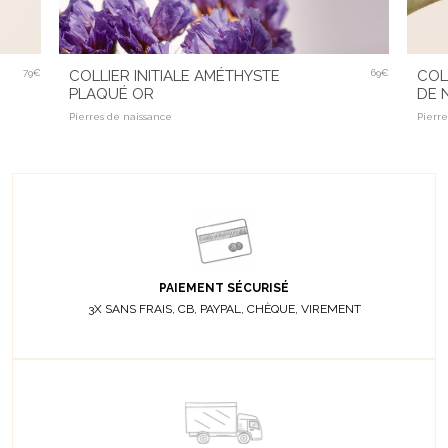
79€
COLLIER INITIALE AMÉTHYSTE
69€
COL
PLAQUÉ OR
DE 
Pierres de naissance
Pierr
PAIEMENT SÉCURISÉ
3X SANS FRAIS, CB, PAYPAL, CHÈQUE, VIREMENT