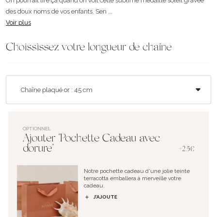
On pourrait lire ça quand on voit cette sublime médaille soleil gravée
des doux noms de vos enfants. Sen ...
Voir plus
Choississez votre longueur de chaîne
OPTIONNEL
Ajouter "Pochette Cadeau avec
dorure"
+2.5€
Notre pochette cadeau d'une jolie teinte
terracotta emballera à merveille votre
cadeau.
J’AJOUTE