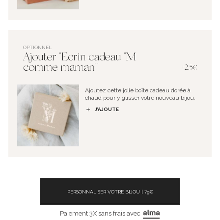
OPTIONNEL
Ajouter "Ecrin cadeau "M
comme maman""
+2.5€
Ajoutez cette jolie boîte cadeau dorée à
chaud pour y glisser votre nouveau bijou.
J’AJOUTE
PERSONNALISER VOTRE BIJOU |
79
€
Paiement 3X sans frais avec