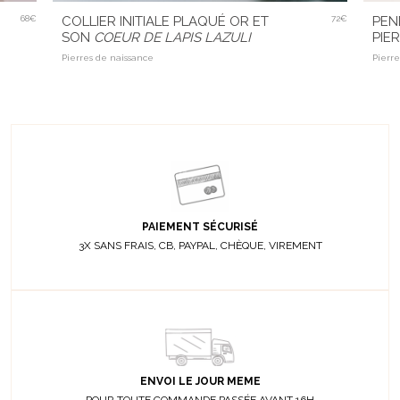
68€
COLLIER INITIALE PLAQUÉ OR ET
72€
PEN
SON
COEUR DE LAPIS LAZULI
PIE
Pierres de naissance
Pierr
PAIEMENT SÉCURISÉ
3X SANS FRAIS, CB, PAYPAL, CHÈQUE, VIREMENT
ENVOI LE JOUR MEME