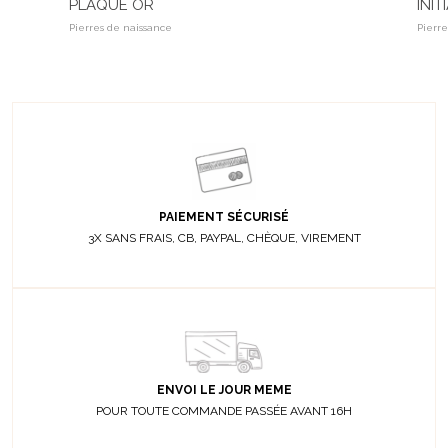
PLAQUÉ OR
INI
Pierres de naissance
Pierr
PAIEMENT SÉCURISÉ
3X SANS FRAIS, CB, PAYPAL, CHÈQUE, VIREMENT
ENVOI LE JOUR MEME
POUR TOUTE COMMANDE PASSÉE AVANT 16H