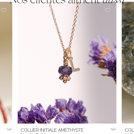
Nos clientes aiment
aussi
69€
COLLIER INITIALE AMÉTHYSTE
69€
COL