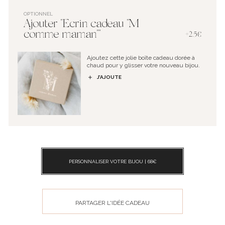
OPTIONNEL
Ajouter "Ecrin cadeau "M
comme maman""
+2.5€
Ajoutez cette jolie boîte cadeau dorée à
chaud pour y glisser votre nouveau bijou.
J’AJOUTE
PERSONNALISER VOTRE BIJOU |
68
€
PARTAGER L'IDÉE CADEAU