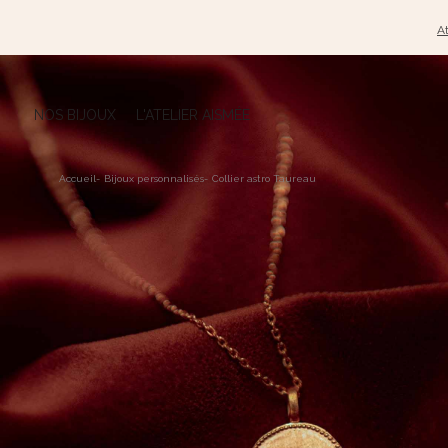
At
NOS BIJOUX
L'ATELIER AISMÉE
Accueil
-
Bijoux personnalisés
-
Collier astro Taureau