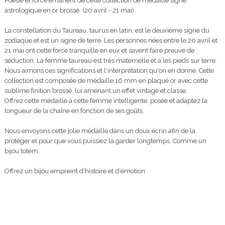
Poésie et force émanent de cette collection de médaille signe
astrologique en or brossé. (20 avril - 21 mai)
La constellation du Taureau, taurus en latin, est le deuxième signe du
zodiaque et est un signe de terre. Les personnes nées entre le 20 avril et
21 mai ont cette force tranquille en eux et savent faire preuve de
séduction. La femme taureau est très maternelle et a les pieds sur terre.
Nous aimons ces significations et l'interprétation qu'on en donne. Cette
collection est composée de médaille 16 mm en plaqué or avec cette
sublime finition brossé, lui amenant un effet vintage et classe.
Offrez cette médaille à cette femme intelligente, posée et adaptez la
longueur de la chaîne en fonction de ses goûts.
Nous envoyons cette jolie médaille dans un doux écrin afin de la
protéger et pour que vous puissiez la garder longtemps. Comme un
bijou totem.
Offrez un bijou empreint d'histoire et d'émotion