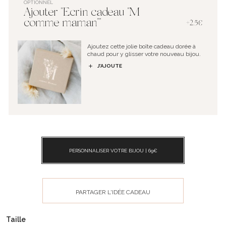
OPTIONNEL
Ajouter "Ecrin cadeau "M
comme maman""
+2.5€
Ajoutez cette jolie boîte cadeau dorée à
chaud pour y glisser votre nouveau bijou.
J’AJOUTE
PERSONNALISER VOTRE BIJOU |
69
€
PARTAGER L'IDÉE CADEAU
Taille