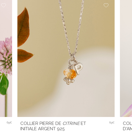
69€
COLLIER PIERRE DE
CITRINE
ET
69€
COL
INITIALE ARGENT 925
D'A