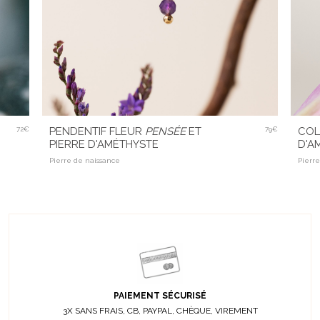
72€
PENDENTIF FLEUR
PENSÉE
ET
79€
COL
PIERRE D'AMÉTHYSTE
D'A
Pierre de naissance
Pierr
PAIEMENT SÉCURISÉ
3X SANS FRAIS, CB, PAYPAL, CHÈQUE, VIREMENT