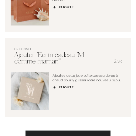
cadeau.
J’AJOUTE
OPTIONNEL
Ajouter "Ecrin cadeau "M
comme maman""
+2.5€
Ajoutez cette jolie boîte cadeau dorée à
chaud pour y glisser votre nouveau bijou.
J’AJOUTE