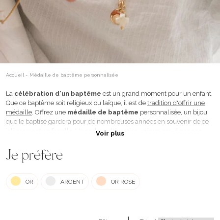
Accueil
-
Médaille de baptême personnalisée
La
célébration d'un baptême
est un grand moment pour un enfant.
Que ce baptême soit religieux ou laïque, il est de
tradition d'offrir une
médaille
. Offrez une
médaille de baptême
personnalisée, un bijou
que le baptisé gardera pour de nombreuses années en souvenir de ce
joli moment en famille. Un cadeau d'émotion unique gravé par nos
Voir plus
soins
dans notre atelier drômois
avec un prénom, une date, un symbole
à offrir lors d'un baptême. Que vous soyez parrain et marraine de ce
Je préfère
petit bout de chou, ou bien tout simplement parents ou grands-parents,
vous trouverez ici de quoi offrir à la petite fille ou petit garçon un joli
souvenir de cette journée. Pour toute question concernant le choix de la
OR
ARGENT
OR ROSE
médaille, n’hésitez pas à vous référer à nos conseils en bas de page.