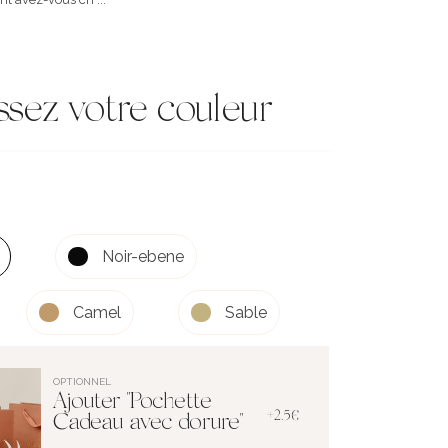
ssez votre couleur
Noir-ebene
Camel
Sable
OPTIONNEL
Ajouter "Pochette
+2.5€
Cadeau avec dorure"