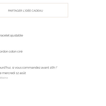
PARTAGER L'IDÉE CADEAU
acelet ajustable
cordon coton ciré
ourd'hui, si vous commandez avant 16h !*
le mercredi 12 août
litaine