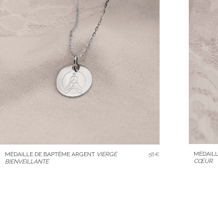
MÉDAIL
MÉDAILLE DE BAPTÊME ARGENT
VIERGE
58€
CŒUR
BIENVEILLANTE