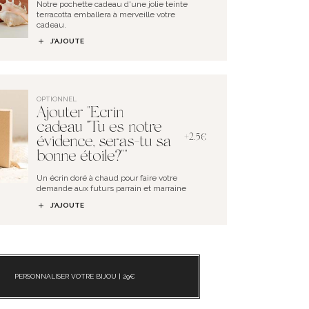
Notre pochette cadeau d'une jolie teinte
terracotta emballera à merveille votre
cadeau.
J’AJOUTE
OPTIONNEL
Ajouter "Ecrin
cadeau "Tu es notre
+2.5€
évidence, seras-tu sa
bonne étoile?""
Un écrin doré à chaud pour faire votre
demande aux futurs parrain et marraine
J’AJOUTE
PERSONNALISER VOTRE BIJOU |
29
€