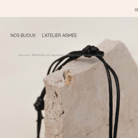
At
NOS BIJOUX
L'ATELIER AISMÉE
Accueil
-
Médaille de baptême
-
Bracelet parrain initiale