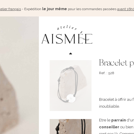
elier français
- Expédition
le jour même
pour les commandes passées
avant 16h
Bracelet pa
Ref. : 528
Bracelet à offrir a
inoubliable.
Etre le
parrain
d'un
conseiller
ou bien 
sont pas là. Commen