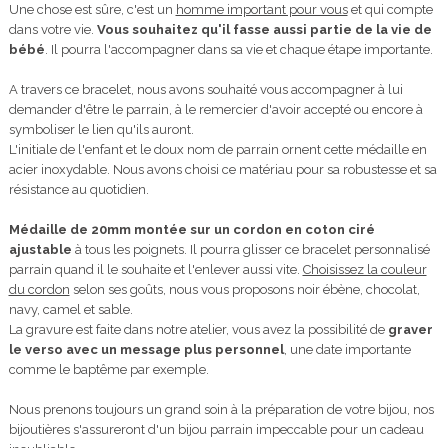
Une chose est sûre, c'est un
homme important pour vous
et qui compte
dans votre vie.
Vous souhaitez qu'il fasse aussi partie de la vie de
bébé
. Il pourra l'accompagner dans sa vie et chaque étape importante.
A travers ce bracelet, nous avons souhaité vous accompagner à lui
demander d'être le parrain, à le remercier d'avoir accepté ou encore à
symboliser le lien qu'ils auront.
L'initiale de l'enfant et le doux nom de parrain ornent cette médaille en
acier inoxydable. Nous avons choisi ce matériau pour sa robustesse et sa
résistance au quotidien.
Médaille de 20mm montée sur un cordon en coton ciré
ajustable
à tous les poignets. Il pourra glisser ce bracelet personnalisé
parrain quand il le souhaite et l'enlever aussi vite.
Choisissez la couleur
du cordon
selon ses goûts, nous vous proposons noir ébène, chocolat,
navy, camel et sable.
La gravure est faite dans notre atelier, vous avez la possibilité de
graver
le verso avec un message plus personnel
, une date importante
comme le baptême par exemple.
Nous prenons toujours un grand soin à la préparation de votre bijou, nos
bijoutières s'assureront d'un bijou parrain impeccable pour un cadeau