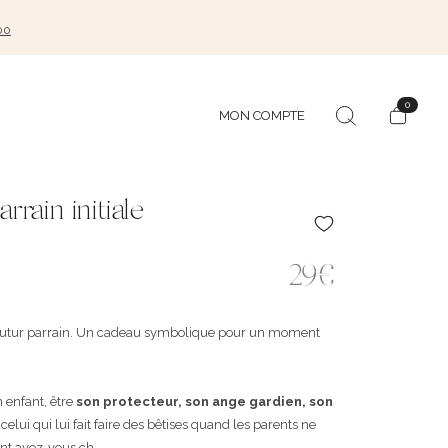
00
0
MON COMPTE
rrain initiale
29€
u futur parrain. Un cadeau symbolique pour un moment
 enfant, être
son protecteur, son ange gardien, son
celui qui lui fait faire des bêtises quand les parents ne
t avez-vous ch ...