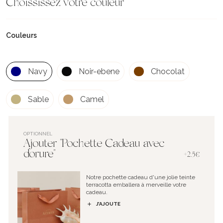
Choississez votre couleur
Couleurs
Navy
Noir-ebene
Chocolat
Sable
Camel
OPTIONNEL
Ajouter "Pochette Cadeau avec
dorure"
+2.5€
Notre pochette cadeau d'une jolie teinte
terracotta emballera à merveille votre
cadeau.
J’AJOUTE