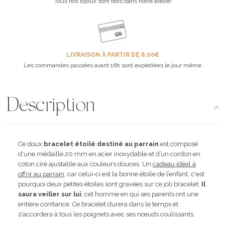
Tous nos bijoux sont faits dans notre atelier
LIVRAISON À PARTIR DE 6,00€
Les commandes passées avant 16h sont expédiées le jour même
Description
Ce doux
bracelet étoilé destiné au parrain
est composé
d'une médaille 20 mm en acier inoxydable et d’un cordon en
coton ciré ajustable aux couleurs douces. Un
cadeau idéal à
offrir au parrain
, car celui-ci est la bonne étoile de l’enfant, c'est
pourquoi deux petites étoiles sont gravées sur ce joli bracelet.
Il
saura veiller sur lui
, cet homme en qui ses parents ont une
entière confiance. Ce bracelet durera dans le temps et
s'accordera à tous les poignets avec ses nœuds coulissants.