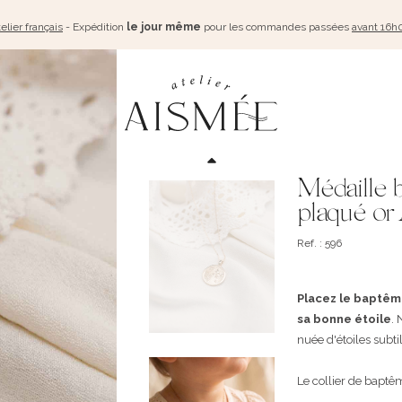
elier français
- Expédition
le jour même
pour les commandes passées
avant 16h
Médaille
plaqué or
Ref. : 596
Placez le baptême
sa bonne étoile
.
nuée d'étoiles subti
Le collier de baptê