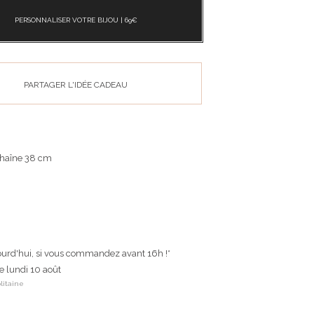
PERSONNALISER VOTRE BIJOU |
69
€
PARTAGER L'IDÉE CADEAU
chaîne 38 cm
ourd'hui, si vous commandez avant 16h !*
le lundi 10 août
litaine