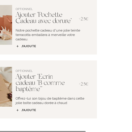
OPTIONNEL
Ajouter "Pochette
+2.5€
Cadeau avec dorure"
Notre pochette cadeau d'une jolie teinte
terracotta emballera à merveille votre
cadeau.
J’AJOUTE
OPTIONNEL
Ajouter "Ecrin
cadeau "B comme
+2.5€
baptême""
Offrez-lui son bijou de baptême dans cette
jolie boîte cadeau dorée à chaud
J’AJOUTE