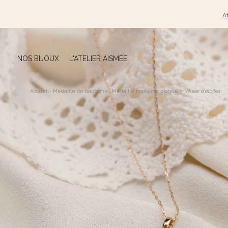
At
NOS BIJOUX
L'ATELIER AISMÉE
Accueil
-
Médaille de baptême
-
Médaille baptême plaqué or
Nuée d'étoiles