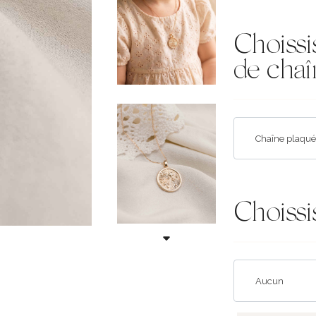
Choissi
de chaî
Choissi