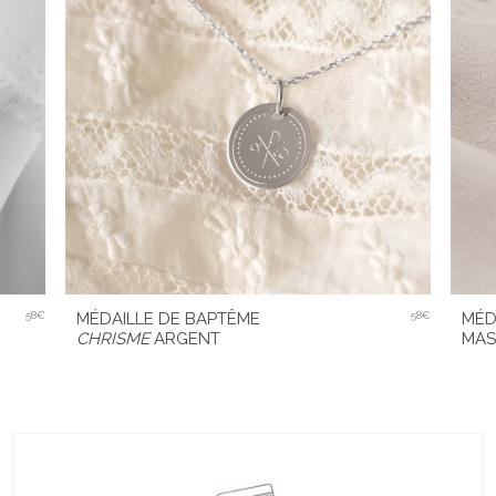
58€
MÉDAILLE DE BAPTÊME
58€
MÉD
CHRISME
ARGENT
MAS