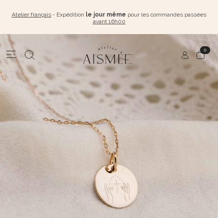
Atelier français
- Expédition
le jour même
pour les commandes passées
avant 16h00
0