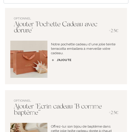
OPTIONNEL
Ajouter "Pochette Cadeau avec
dorure"
+2.5€
Notre pochette cadeau d'une jolie teinte
terracotta emballera à merveille votre
cadeau.
J’AJOUTE
OPTIONNEL
Ajouter "Ecrin cadeau "B comme
baptême""
+2.5€
Offrez-lui son bijou de baptême dans
cette jolie boîte cadeau dorée à chaud