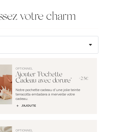
ssez votre charm
OPTIONNEL
Ajouter "Pochette
+2.5€
Cadeau avec dorure"
Notre pochette cadeau d'une jolie teinte
terracotta emballera à merveille votre
cadeau.
J’AJOUTE
OPTIONNEL