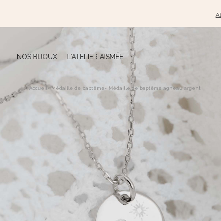
At
NOS BIJOUX
L'ATELIER AISMÉE
Accueil
-
Médaille de baptême
-
Médaille de baptême agneau argent