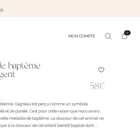
00
0
MON COMPTE
de baptême
gent
58€
hrétienne, l’agneau est perçu comme un symbole
té et de pureté. C’est pour cette raison que nous avons
r cette médaille de baptême. La douceur de cet animal ne
er à la douceur de cet enfant bientôt baptisé dont ...