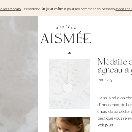
elier français
- Expédition
le jour même
pour les commandes passées
avant 16h
Médaille 
agneau ar
Ref. : 729
Dans la religion c
d'innocence, de bon
choisi de lui dédie
peut que vous renvoy
Voir plus