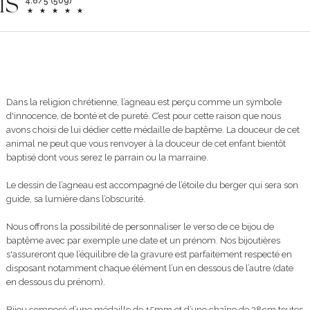
is
4.6/5 (509)
Dans la religion chrétienne, l’agneau est perçu comme un symbole
d'innocence, de bonté et de pureté. C’est pour cette raison que nous
avons choisi de lui dédier cette médaille de baptême. La douceur de cet
animal ne peut que vous renvoyer à la douceur de cet enfant bientôt
baptisé dont vous serez le parrain ou la marraine.
Le dessin de l’agneau est accompagné de l’étoile du berger qui sera son
guide, sa lumière dans l’obscurité.
Nous offrons la possibilité de personnaliser le verso de ce bijou de
baptême avec par exemple une date et un prénom. Nos bijoutières
s'assureront que l’équilibre de la gravure est parfaitement respecté en
disposant notamment chaque élément l’un en dessous de l’autre (date
en dessous du prénom).
Bijou composé d’une médaille de 15mm et d’une chaîne de 38cm toutes