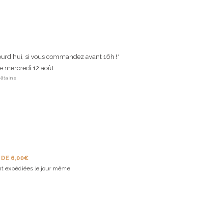
ourd'hui, si vous commandez avant 16h !*
le mercredi 12 août
litaine
 DE 6,00€
t expédiées le jour même