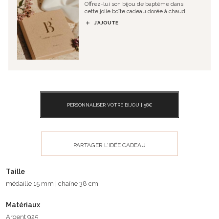
Offrez-lui son bijou de baptême dans
cette jolie boîte cadeau dorée à chaud
J’AJOUTE
PERSONNALISER VOTRE BIJOU |
58
€
PARTAGER L'IDÉE CADEAU
Taille
médaille 15 mm | chaîne 38 cm
Matériaux
Argent 925