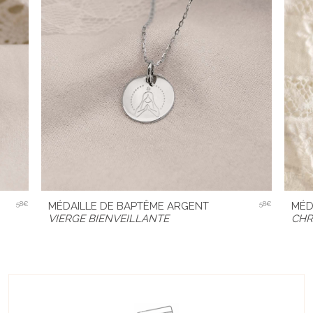
58€
MÉDAILLE DE BAPTÊME ARGENT
58€
MÉD
VIERGE BIENVEILLANTE
CHR