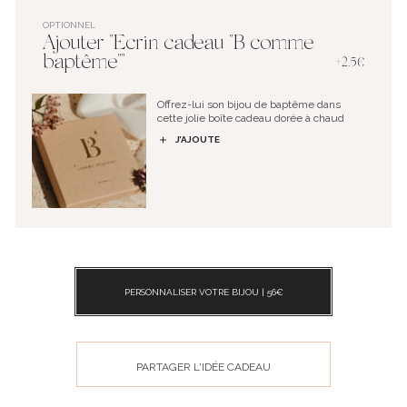
OPTIONNEL
Ajouter "Ecrin cadeau "B comme
baptême""
+2.5€
Offrez-lui son bijou de baptême dans
cette jolie boîte cadeau dorée à chaud
J’AJOUTE
PERSONNALISER VOTRE BIJOU |
56
€
PARTAGER L'IDÉE CADEAU