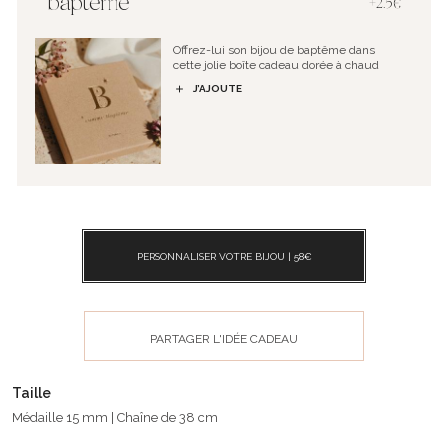
baptême""
+2.5€
Offrez-lui son bijou de baptême dans
cette jolie boîte cadeau dorée à chaud
J’AJOUTE
PERSONNALISER VOTRE BIJOU |
58
€
PARTAGER L'IDÉE CADEAU
Taille
Médaille 15 mm | Chaîne de 38 cm