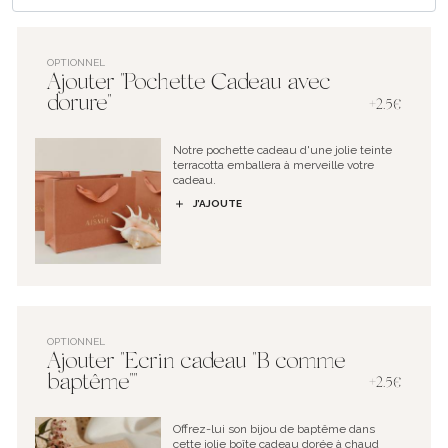
OPTIONNEL
Ajouter "Pochette Cadeau avec
dorure"
+2.5€
Notre pochette cadeau d'une jolie teinte
terracotta emballera à merveille votre
cadeau.
J’AJOUTE
OPTIONNEL
Ajouter "Ecrin cadeau "B comme
baptême""
+2.5€
Offrez-lui son bijou de baptême dans
cette jolie boîte cadeau dorée à chaud