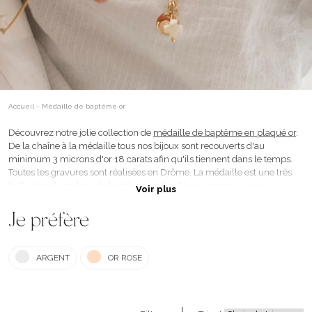
Accueil
-
Médaille de baptême or
Découvrez notre jolie collection de
médaille de baptême en plaqué or
.
De la chaîne à la médaille tous nos bijoux sont recouverts d'au
minimum 3 microns d'or 18 carats afin qu'ils tiennent dans le temps.
Toutes les gravures sont réalisées en Drôme. La médaille est une très
belle
idée de cadeau de baptême
à offrir. Nous sommes à votre
Voir plus
disposition si besoin de conseil. Découvrez notre jolie collection de
médaille de baptême en plaqué or. De la chaîne à la médaille tous nos
Je préfère
bijoux sont recouverts d'au minimum 3 microns d'or 18 carats afin
qu'ils tiennent dans le temps. Chaque médaille bapteme a sa propre
signification et avec votre personnalisation vous créez votre propre
ARGENT
OR ROSE
signification. Si vous faites un bapteme religieux ou civil, nous
proposons des bijoux bapteme traditionnel pour que votre filleul ait un
bijou unique et d’exception. Vous pouvez également retrouver des
médailles de baptême pour adultes qui peuvent matcher avec le bijou