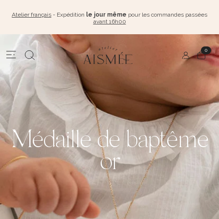
Atelier français
- Expédition
le jour même
pour les commandes passées
avant 16h00
0
Médaille de baptême
or