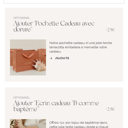
OPTIONNEL
Ajouter "Pochette Cadeau avec
dorure"
+2.5€
Notre pochette cadeau d'une jolie teinte
terracotta emballera à merveille votre
cadeau.
J’AJOUTE
OPTIONNEL
Ajouter "Ecrin cadeau "B comme
baptême""
+2.5€
Offrez-lui son bijou de baptême dans
cette jolie boîte cadeau dorée à chaud