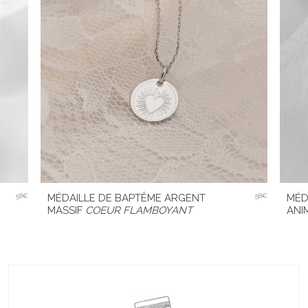
58€
MÉD
MÉDAILLE DE BAPTÊME ARGENT
58€
ANI
MASSIF
COEUR FLAMBOYANT