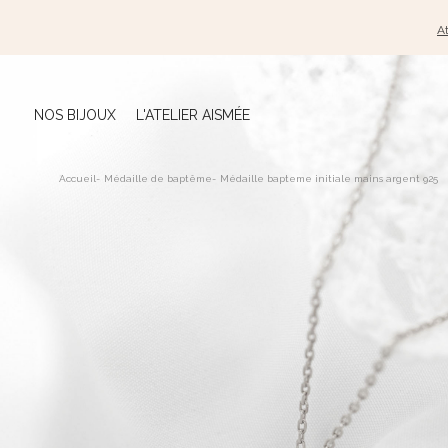
At
NOS BIJOUX
L'ATELIER AISMÉE
Accueil
-
Médaille de baptême
-
Médaille bapteme initiale mains argent 925