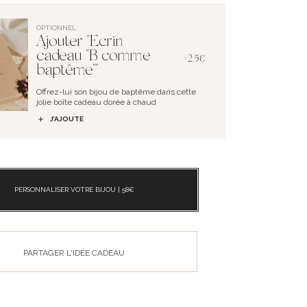
OPTIONNEL
Ajouter "Ecrin
cadeau "B comme
+2.5€
baptême""
Offrez-lui son bijou de baptême dans cette
jolie boîte cadeau dorée à chaud
J’AJOUTE
PERSONNALISER VOTRE BIJOU |
58
€
PARTAGER L'IDÉE CADEAU