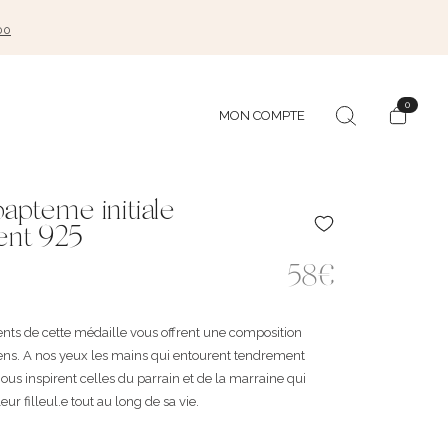
00
0
MON COMPTE
apteme initiale
ent 925
58€
ents de cette médaille vous offrent une composition
sens. A nos yeux les mains qui entourent tendrement
 nous inspirent celles du parrain et de la marraine qui
ur filleul.e tout au long de sa vie.