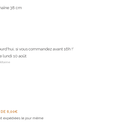
chaîne 38 cm
ourd'hui, si vous commandez avant 16h !*
le lundi 10 août
litaine
 DE 6,00€
t expédiées le jour même