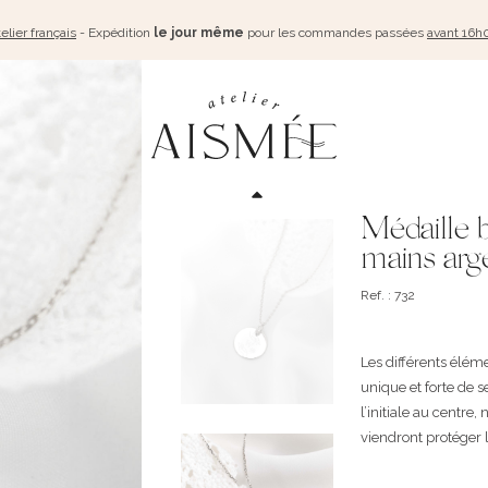
elier français
- Expédition
le jour même
pour les commandes passées
avant 16h
Médaille b
mains arg
Ref. : 732
Les différents élém
unique et forte de 
l’initiale au centre,
viendront protéger le
...