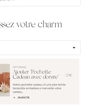
ssez votre charm
OPTIONNEL
Ajouter "Pochette
+2.5€
Cadeau avec dorure"
Notre pochette cadeau d'une jolie teinte
terracotta emballera à merveille votre
cadeau.
J’AJOUTE