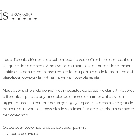
is
4.6/5 (509)
Les différents éléments de cette médaille vous offrent une composition
unique et forte de sens. A nos yeux les mains qui entourent tendrement
l’initiale au centre, nous inspirent celles du parrain et de la marraine qui
viendront protéger leur filleul.e tout au long de sa vie.
Nous avons choisi de dériver nos médailles de baptême dans 3 matières
différentes : plaqué or jaune, plaqué or rose et maintenant aussi en
argent massif. La couleur de l’argent 925, apporte au dessin une grande
douceur qu’il vous est possible de sublimer à l’aide d’un charm de nacre
de votre choix.
Optez pour votre nacre coup de coeur parmi :
- La perle de rivière