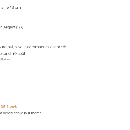
chaîne 38 cm
en Argent 925
ourd'hui, si vous commandez avant 16h !*
le lundi 10 août
litaine
 DE 6,00€
t expédiées le jour même