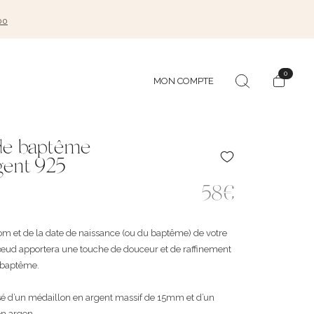
00
0
MON COMPTE
de baptême
gent 925
58€
m et de la date de naissance (ou du baptême) de votre
nœud apportera une touche de douceur et de raffinement
e baptême.
sé d’un médaillon en argent massif de 15mm et d’un
 argen ...