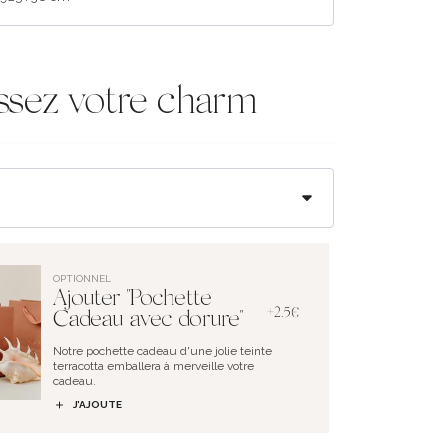
ssez votre charm
OPTIONNEL
Ajouter "Pochette
+2.5€
Cadeau avec dorure"
Notre pochette cadeau d'une jolie teinte
terracotta emballera à merveille votre
cadeau.
J’AJOUTE