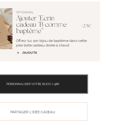
OPTIONNEL
Ajouter "Ecrin
cadeau "B comme
+2.5€
baptême""
Offrez-lui son bijou de baptême dans cette
jolie boîte cadeau dorée à chaud
J’AJOUTE
PERSONNALISER VOTRE BIJOU |
58
€
PARTAGER L'IDÉE CADEAU