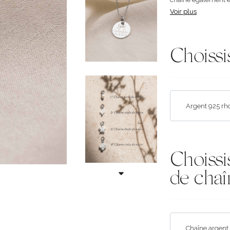
Voir plus
Choissi
Choissi
de chaî