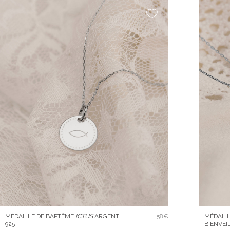
MÉDAILLE DE BAPTÊME
ICTUS
ARGENT
58€
MÉDAILL
925
BIENVEI