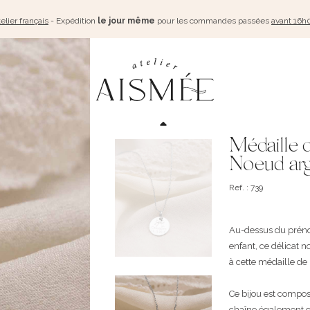
elier français
- Expédition
le jour même
pour les commandes passées
avant 16h
Médaille 
Noeud ar
Ref. : 739
Au-dessus du préno
enfant, ce délicat 
à cette médaille d
Ce bijou est compo
chaîne également en