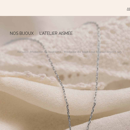
At
NOS BIJOUX
L'ATELIER AISMÉE
Accueil
-
Médaille de baptême
-
Médaille de baptême Noeud argent 925