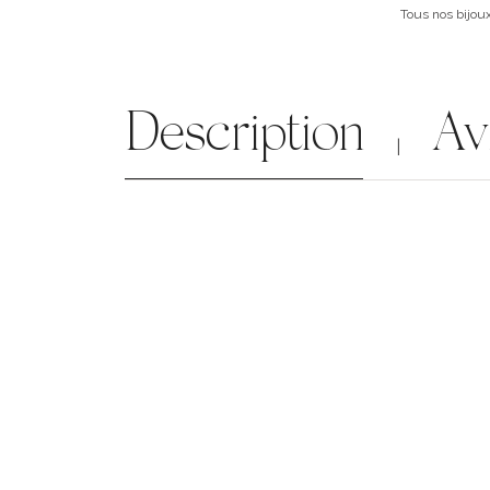
Tous nos bijoux
Description
Av
|