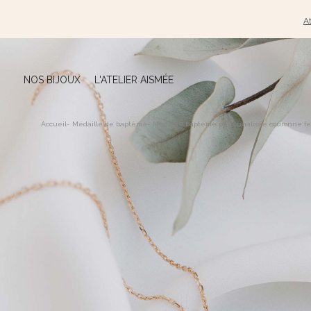
At
NOS BIJOUX
L'ATELIER AISMÉE
Accueil
-
Médaille de baptême
-
Médaille bapteme personnalisée couronne feui