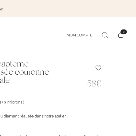
00
0
MON COMPTE
 bapteme
isée couronne
iale
58€
s ( 3 microns )
 au diamant réalisée dans notre atelier