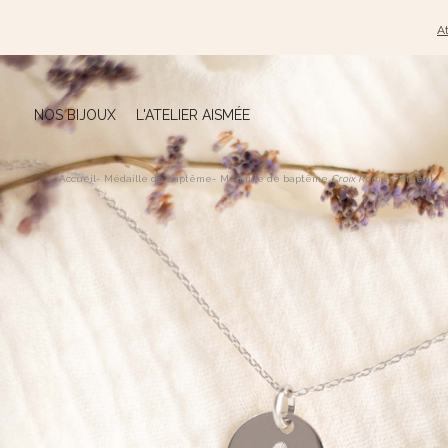
At
NOS BIJOUX
L'ATELIER AISMÉE
Accueil
-
Médaille de baptême
-
Médaille de baptême
Croix Romane
argent