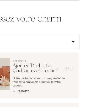
ssez votre charm
OPTIONNEL
Ajouter "Pochette
+2.5€
Cadeau avec dorure"
Notre pochette cadeau d'une jolie teinte
terracotta emballera à merveille votre
cadeau.
J’AJOUTE