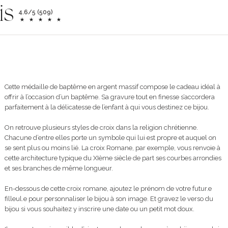
is
4.6/5 (509)
Cette médaille de baptême en argent massif compose le cadeau idéal à
offrir à l’occasion d’un baptême. Sa gravure tout en finesse s’accordera
parfaitement à la délicatesse de l’enfant à qui vous destinez ce bijou.
On retrouve plusieurs styles de croix dans la religion chrétienne.
Chacune d’entre elles porte un symbole qui lui est propre et auquel on
se sent plus ou moins lié. La croix Romane, par exemple, vous renvoie à
cette architecture typique du XIème siècle de part ses courbes arrondies
et ses branches de même longueur.
En-dessous de cette croix romane, ajoutez le prénom de votre futur.e
filleul.e pour personnaliser le bijou à son image. Et gravez le verso du
bijou si vous souhaitez y inscrire une date ou un petit mot doux.