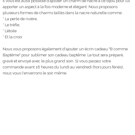
Il vous est aussi possible d’ajouter un charm de nacre à ce bijou pour lui
apporter un aspect à la fois moderne et élégant. Nous proposons
plusieurs formes de charms taillés dans la nacre naturelle comme :
* La perle de rivière,
* Le trèfle,
* L’étoile
* Et la croix
Nous vous proposons également d'ajouter un écrin cadeau "B comme
Baptême" pour sublimer son cadeau baptême. Le tout sera préparé,
gravé et envoyé avec le plus grand soin. Si vous passez votre
commande avant 16 heures du lundi au vendredi (hors jours fériés),
nous vous l'enverrons le soir même.