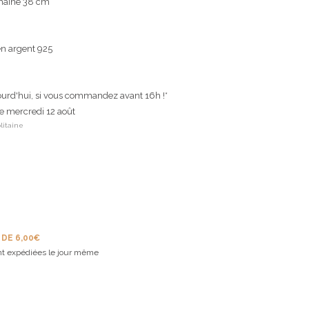
chaîne 38 cm
en argent 925
ourd'hui, si vous commandez avant 16h !*
le mercredi 12 août
litaine
 DE 6,00€
t expédiées le jour même