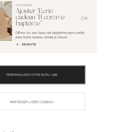
OPTIONNEL
Ajouter "Ecrin
cadeau "B comme
+2.5€
baptême""
Offrez-lui son bijou de baptême dans cette
jolie boîte cadeau dorée à chaud
J’AJOUTE
PERSONNALISER VOTRE BIJOU |
58
€
PARTAGER L'IDÉE CADEAU