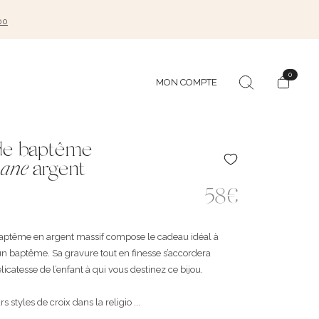
00
0
MON COMPTE
de baptême
ane
argent
58€
baptême en argent massif compose le cadeau idéal à
d’un baptême. Sa gravure tout en finesse s’accordera
licatesse de l’enfant à qui vous destinez ce bijou.
 styles de croix dans la religio ...