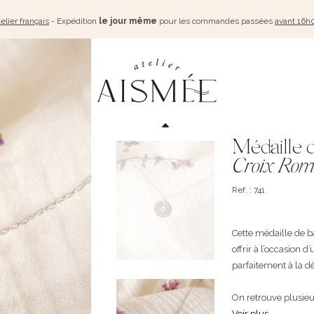
elier français
- Expédition
le jour même
pour les commandes passées
avant 16h
Médaille 
Croix Rom
Ref. : 741
Cette médaille de 
offrir à l’occasion 
parfaitement à la dé
On retrouve plusieurs
Voir plus