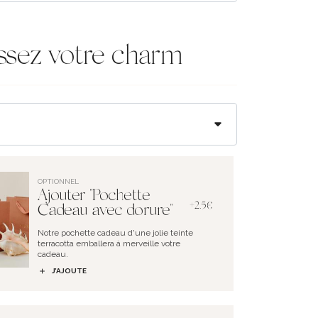
ssez votre charm
OPTIONNEL
Ajouter "Pochette
+2.5€
Cadeau avec dorure"
Notre pochette cadeau d'une jolie teinte
terracotta emballera à merveille votre
cadeau.
J’AJOUTE