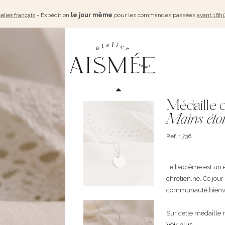
elier français
- Expédition
le jour même
pour les commandes passées
avant 16h
5
Médaille 
Mains étoi
Ref. : 736
Le baptême est un 
chrétien.ne. Ce jour
communauté bienveil
Sur cette médaille n
Voir plus