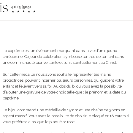
is
4.6/5 (509)
Le baptême est un évènement marquant dans la vie d’un.e jeune
chrétien.ne. Ce jour de célébration symbolise l’entrée de l’enfant dans
une communauté bienveillante et l’unit spirituellement au Christ.
Sur cette médaille nous avons souhaité représenter les mains
protectrices, pouvant incarner plusieurs personnes, qui guident votre
enfant et l’élèvent vers sa foi. Au dos du bijou vous avez la possibilité
d’ajouter une gravure de votre choix telle que : le prénom et la date du
baptême.
Ce bijou comprend une médaille de 15mm et une chaîne de 38cm en
argent massif. Vous avez la possibilité de choisir le plaqué or 18 carats si
vous préférez, ainsi que le plaqué or rose.