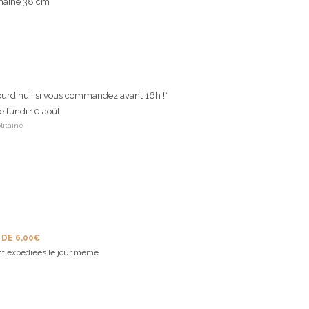
chaîne 38 cm
ourd'hui, si vous commandez avant 16h !*
le lundi 10 août
litaine
 DE 6,00€
t expédiées le jour même