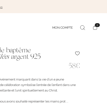
00
0
MON COMPTE
de baptême
lées
argent 925
58€
évènement marquant dans la vie d’un.e jeune
 de célébration symbolise l’entrée de l’enfant dans une
lante et l’unit spirituellement au Christ.
ous avons souhaité représenter les mains prot ...