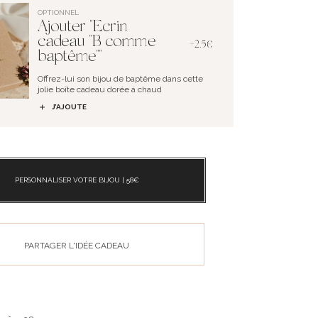
OPTIONNEL
Ajouter "Ecrin
cadeau "B comme
+2.5€
baptême""
Offrez-lui son bijou de baptême dans cette
jolie boîte cadeau dorée à chaud
J’AJOUTE
PERSONNALISER VOTRE BIJOU |
58
€
PARTAGER L'IDÉE CADEAU