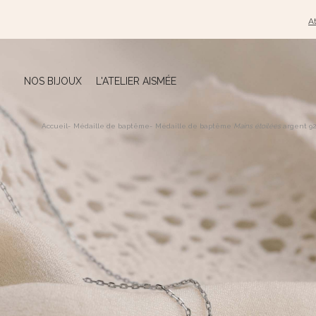
At
NOS BIJOUX
L'ATELIER AISMÉE
Accueil
-
Médaille de baptême
-
Médaille de baptême
Mains étoilées
argent 92