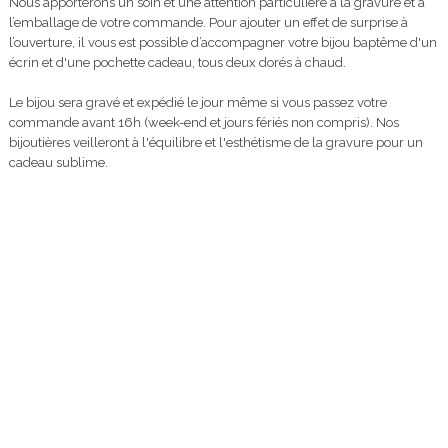
Nous apporterons un soin et une attention particulière à la gravure et à
l’emballage de votre commande. Pour ajouter un effet de surprise à
l’ouverture, il vous est possible d’accompagner votre bijou baptême d'un
écrin et d'une pochette cadeau, tous deux dorés à chaud.
Le bijou sera gravé et expédié le jour même si vous passez votre
commande avant 16h (week-end et jours fériés non compris). Nos
bijoutières veilleront à l'équilibre et l'esthétisme de la gravure pour un
cadeau sublime.