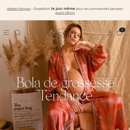
Atelier français
- Expédition
le jour même
pour les commandes passées
avant 16h00
0
Bola de grossesse
Tendance