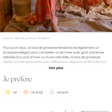
Accueil
-
Bola de grossesse Tendance
Plus qu’un bijou, le bola de grossesse tendance est également un
accessoire élégant pour compléter ou terminer avec goût une tenue.
Habillée d’un pull d’hiver ou d’une robe d’été, le bola de grossesse
Atelier Aismée agrémente avec raffinement, élégance et féminité tous
les looks. Qu’il soit doré, rosé, argenté ou même personnalisé, le bola
Voir plus
est un véritable compagnon au quotidien. Chaque bijou est imaginé et
monté par nos soins dans notre atelier drômois. Nous faisons très
Je préfère
attention aux tendances actuelles pour proposer des bijoux inspirants
en lien avec la demande et les envies de nos futures mamans. Le bola
de grossesse permet alors d’être toujours à la mode, mais aussi de
créer
OR
OR ROSE
ARGENT
un véritable lien avec son bébé
. Un cadeau aussi bien pour la maman
que pour bébé ! Voici notre
collection de bola moderne et
tendance
qui donnera envie à toutes les femmes enceintes.