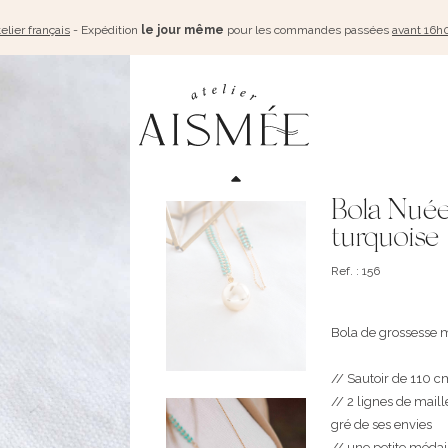
elier français
- Expédition
le jour même
pour les commandes passées
avant 16h
Bola Nuée
turquoise
Ref. : 156
Bola de grossesse ma
// Sautoir de 110 
// 2 lignes de mail
gré de ses envies
// une petite médail