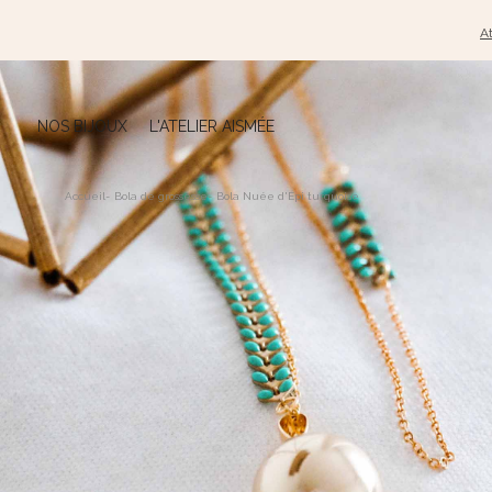
At
NOS BIJOUX
L'ATELIER AISMÉE
Accueil
-
Bola de grossesse
-
Bola Nuée d'Épi turquoise