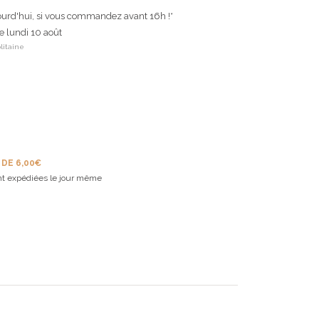
ourd'hui, si vous commandez avant 16h !*
le lundi 10 août
litaine
 DE 6,00€
t expédiées le jour même