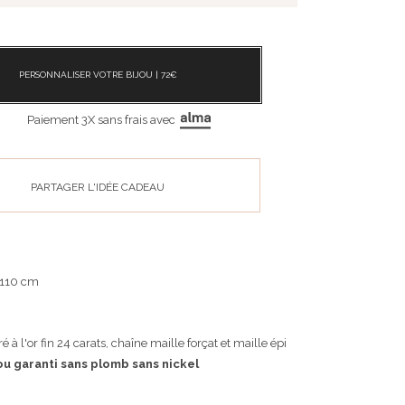
PERSONNALISER VOTRE BIJOU |
72
€
Paiement 3X sans frais avec
PARTAGER L'IDÉE CADEAU
 110 cm
 à l'or fin 24 carats, chaîne maille forçat et maille épi
ou garanti sans plomb sans nickel