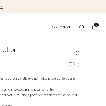
00
0
MON COMPTE
 d'Épi
72€
ille épi sur sa jolie chaîne maille forçat dorée à l'or fin
cm qui tombe élégamment sur le ventre
le épi bleu turquoise à porter de manière asymétrique au
le perso ...