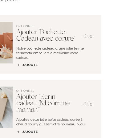
OPTIONNEL
Ajouter "Pochette
+2.5€
Cadeau avec dorure"
Notre pochette cadeau d'une jolie teinte
terracotta emballera à merveille votre
cadeau.
J’AJOUTE
OPTIONNEL
Ajouter "Ecrin
cadeau "M comme
+2.5€
maman""
Ajoutez cette jolie boîte cadeau dorée à
chaud pour y glisser votre nouveau bijou.
J’AJOUTE