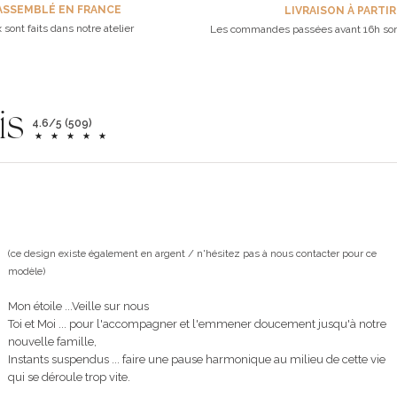
ASSEMBLÉ EN FRANCE
LIVRAISON À PARTIR
 sont faits dans notre atelier
Les commandes passées avant 16h son
is
4.6/5 (509)
(ce design existe également en argent / n'hésitez pas à nous contacter pour ce
modèle)
Mon étoile ...Veille sur nous
Toi et Moi ... pour l'accompagner et l'emmener doucement jusqu'à notre
nouvelle famille,
Instants suspendus ... faire une pause harmonique au milieu de cette vie
qui se déroule trop vite.