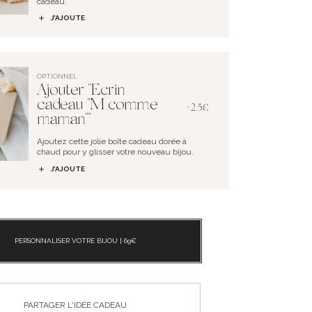
cadeau.
J’AJOUTE
OPTIONNEL
Ajouter "Ecrin
cadeau "M comme
+2.5€
maman""
Ajoutez cette jolie boîte cadeau dorée à
chaud pour y glisser votre nouveau bijou.
J’AJOUTE
PERSONNALISER VOTRE BIJOU |
69
€
PARTAGER L'IDÉE CADEAU