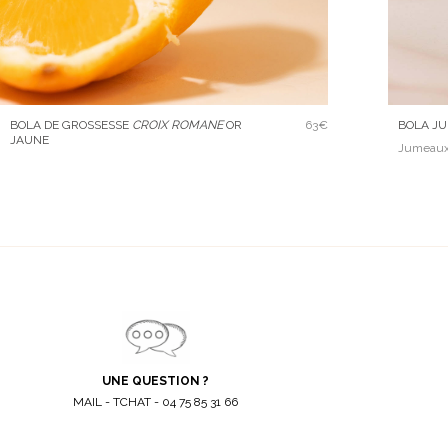
BOLA DE GROSSESSE
CROIX ROMANE
OR
63€
BOLA J
JAUNE
Jumeaux
UNE QUESTION ?
MAIL - TCHAT - 04 75 85 31 66