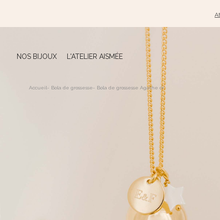
At
NOS BIJOUX
L'ATELIER AISMÉE
Accueil
-
Bola de grossesse
-
Bola de grossesse Agathe or