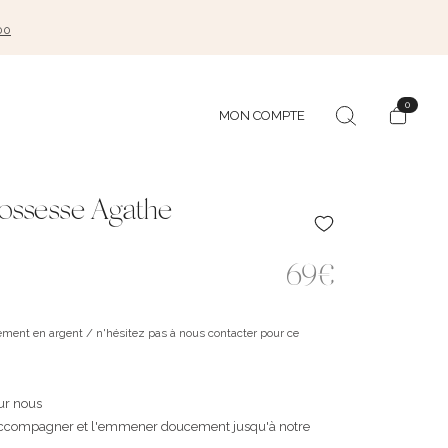
00
0
MON COMPTE
rossesse Agathe
69€
lement en argent / n'hésitez pas à nous contacter pour ce
sur nous
 l'accompagner et l'emmener doucement jusqu'à notre