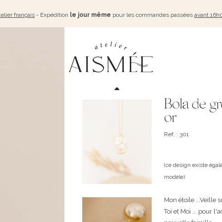
elier français
- Expédition
le jour même
pour les commandes passées
avant 16h
Bola de g
or
Ref. : 301
(ce design existe éga
modèle)
Mon étoile ...Veille 
Toi et Moi ... pour