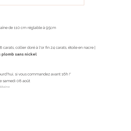
aîne de 110 cm réglable à 95cm
8 carats, collier doré à l'or fin 24 carats, étoile en nacre |
s plomb sans nickel
ourd'hui, si vous commandez avant 16h !*
 le samedi 08 août
litaine