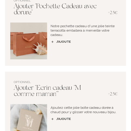
OPTIONNEL
Ajouter "Pochette Cadeau avec
dorure"
+2.5€
Notre pochette cadeau d'une jolie teinte
terracotta emballera à merveille votre
cadeau.
J’AJOUTE
OPTIONNEL
Ajouter "Ecrin cadeau "M
comme maman""
+2.5€
Ajoutez cette jolie boîte cadeau dorée à
chaud pour y glisser votre nouveau bijou.
J’AJOUTE